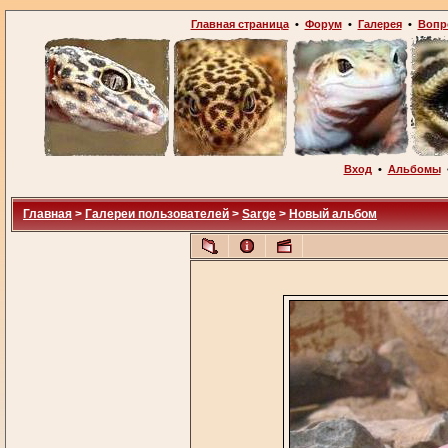
Главная страница
•
Форум
•
Галерея
•
Вопр
Вход
•
Альбомы
Главная
>
Галереи пользователей
>
Sarge
>
Новый альбом