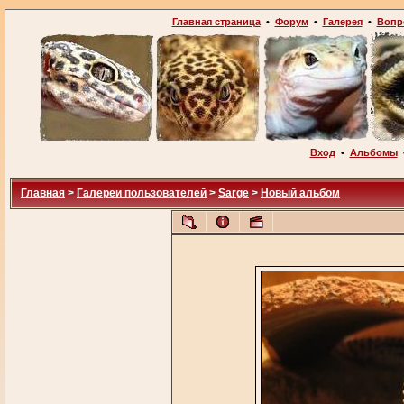
Главная страница
•
Форум
•
Галерея
•
Вопр
Вход
•
Альбомы
Главная
>
Галереи пользователей
>
Sarge
>
Новый альбом