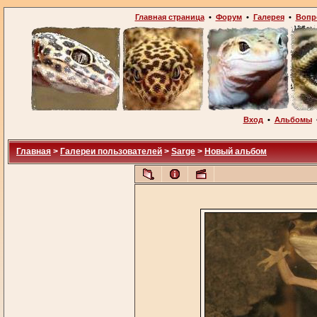
Главная страница
•
Форум
•
Галерея
•
Вопр
Вход
•
Альбомы
Главная
>
Галереи пользователей
>
Sarge
>
Новый альбом