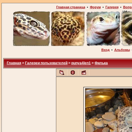
Главная страница
•
Форум
•
Галерея
•
Вопр
Вход
•
Альбомы
Главная
>
Галереи пользователей
>
punya4len1
>
Филька