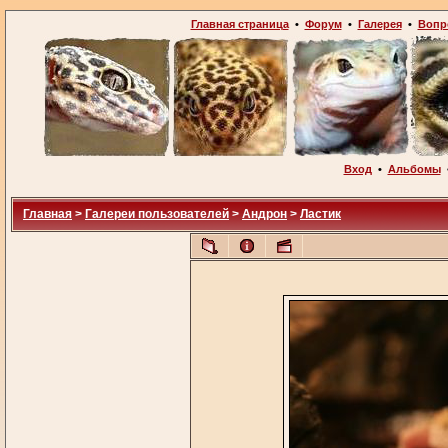
Главная страница
•
Форум
•
Галерея
•
Вопр
Вход
•
Альбомы
Главная
>
Галереи пользователей
>
Андрон
>
Ластик