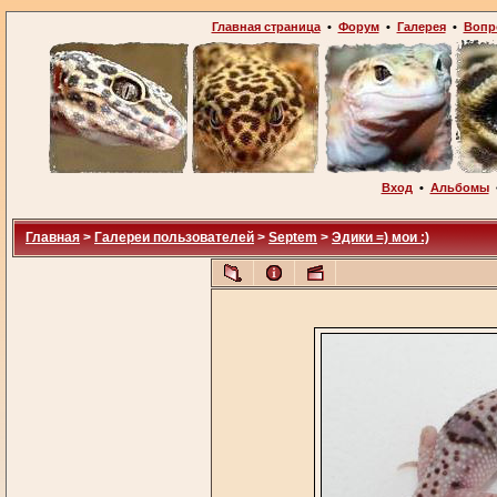
Главная страница
•
Форум
•
Галерея
•
Вопр
Вход
•
Альбомы
Главная
>
Галереи пользователей
>
Septem
>
Эдики =) мои :)