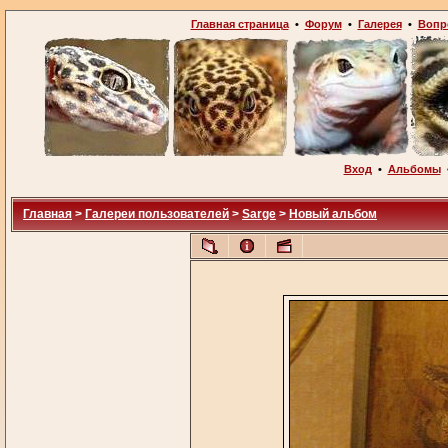
Главная страница
•
Форум
•
Галерея
•
Вопр
Вход
•
Альбомы
Главная
>
Галереи пользователей
>
Sarge
>
Новый альбом