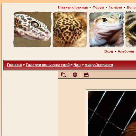
Главная страница
•
Форум
•
Галерея
•
Вопр
Вход
•
Альбомы
Главная
>
Галереи пользователей
>
Natt
>
микроЗверинец