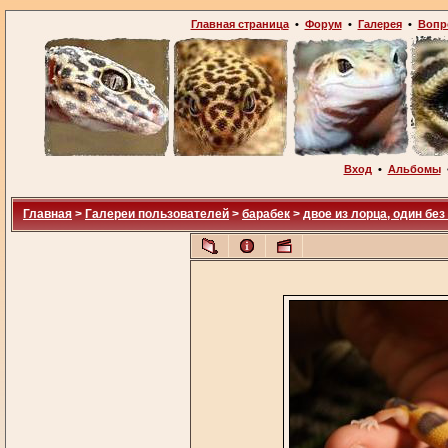
Главная страница
•
Форум
•
Галерея
•
Вопр
Вход
•
Альбомы
Главная
>
Галереи пользователей
>
барабек
>
двое из лорца, один без