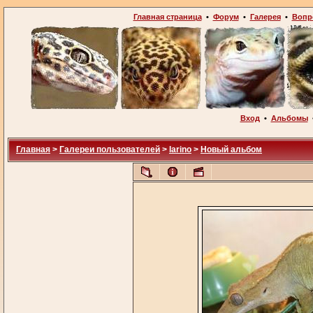
Главная страница
•
Форум
•
Галерея
•
Вопр
Вход
•
Альбомы
Главная
>
Галереи пользователей
>
larino
>
Новый альбом