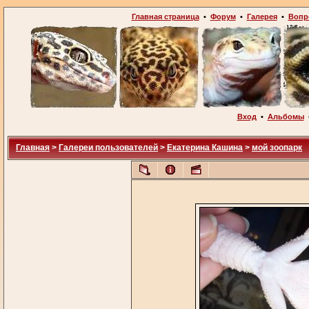
Главная страница
•
Форум
•
Галерея
•
Вопр
Вход
•
Альбомы
Главная
>
Галереи пользователей
>
Екатерина Кашина
>
мой зоопарк