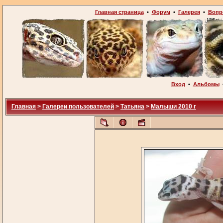
Главная страница
•
Форум
•
Галерея
•
Вопр
Вход
•
Альбомы
Главная
>
Галереи пользователей
>
Татьяна
>
Малыши 2010 г