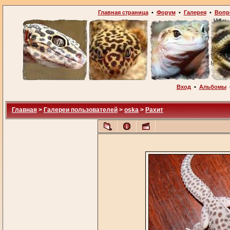
Главная страница
•
Форум
•
Галерея
•
Вопр
Вход
•
Альбомы
Главная
>
Галереи пользователей
>
oska
>
Рахит