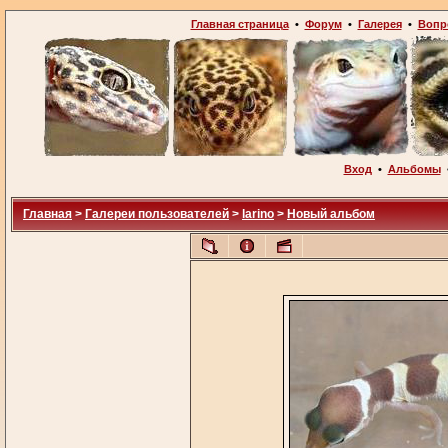
Главная страница
•
Форум
•
Галерея
•
Вопр
Вход
•
Альбомы
Главная
>
Галереи пользователей
>
larino
>
Новый альбом