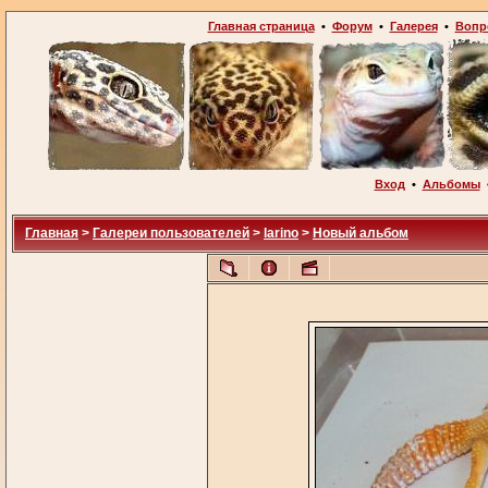
Главная страница
•
Форум
•
Галерея
•
Вопр
Вход
•
Альбомы
Главная
>
Галереи пользователей
>
larino
>
Новый альбом