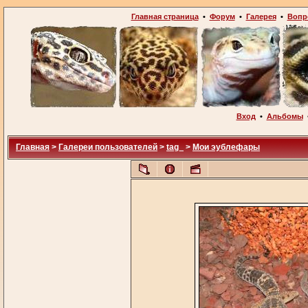
Главная страница
•
Форум
•
Галерея
•
Вопр
Вход
•
Альбомы
Главная
>
Галереи пользователей
>
tag_
>
Мои эублефары