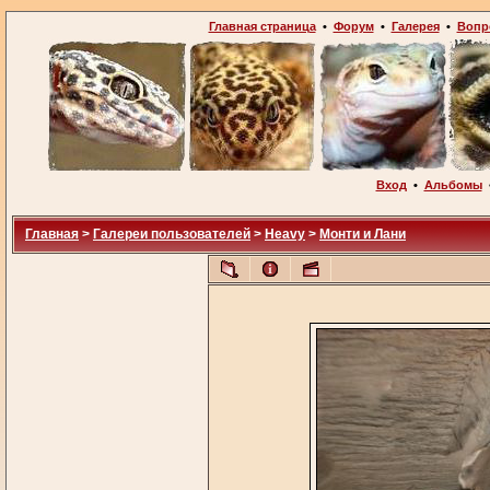
Главная страница
•
Форум
•
Галерея
•
Вопр
Вход
•
Альбомы
Главная
>
Галереи пользователей
>
Heavy
>
Монти и Лани