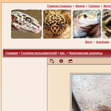
Главная страница
•
Форум
•
Галерея
•
Вопр
Вход
•
Альбомы
Главная
>
Галереи пользователей
>
tag_
>
Каролинские анолисы