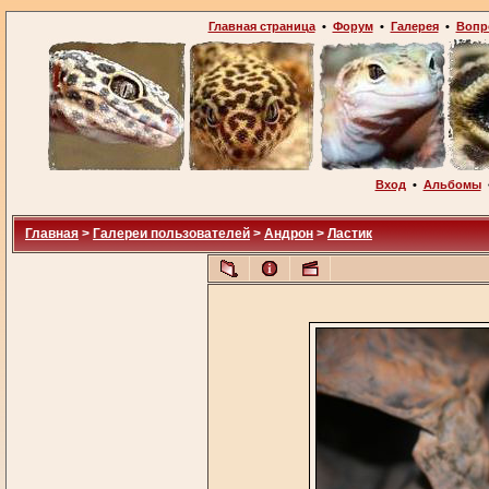
Главная страница
•
Форум
•
Галерея
•
Вопр
Вход
•
Альбомы
Главная
>
Галереи пользователей
>
Андрон
>
Ластик