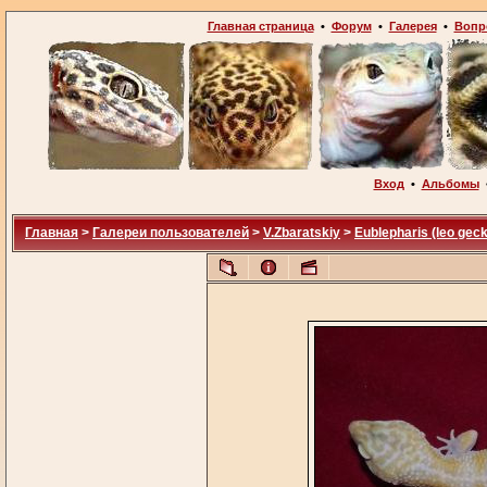
Главная страница
•
Форум
•
Галерея
•
Вопр
Вход
•
Альбомы
Главная
>
Галереи пользователей
>
V.Zbaratskiy
>
Eublepharis (leo gec