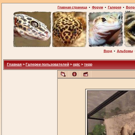
Главная страница
•
Форум
•
Галерея
•
Вопр
Вход
•
Альбомы
Главная
>
Галереи пользователей
>
opic
>
терр