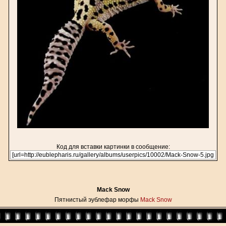
Код для вставки картинки в сообщение:
Mack Snow
Пятнистый эублефар морфы
Mack Snow