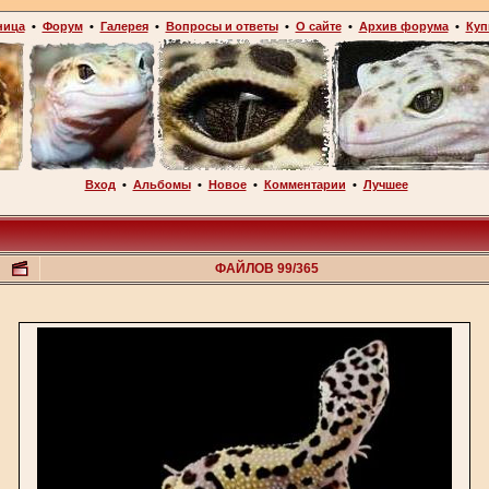
ница
•
Форум
•
Галерея
•
Вопросы и ответы
•
О сайте
•
Архив форума
•
Куп
Вход
•
Альбомы
•
Новое
•
Комментарии
•
Лучшее
ФАЙЛОВ 99/365