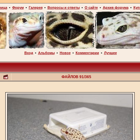
ница
•
Форум
•
Галерея
•
Вопросы и ответы
•
О сайте
•
Архив форума
•
Куп
Вход
•
Альбомы
•
Новое
•
Комментарии
•
Лучшее
ФАЙЛОВ 91/365