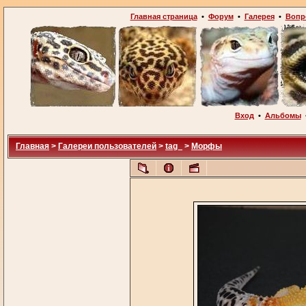
Главная страница
•
Форум
•
Галерея
•
Вопр
Вход
•
Альбомы
Главная
>
Галереи пользователей
>
tag_
>
Морфы