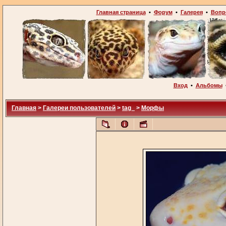
Главная страница
•
Форум
•
Галерея
•
Вопр
Вход
•
Альбомы
Главная
>
Галереи пользователей
>
tag_
>
Морфы