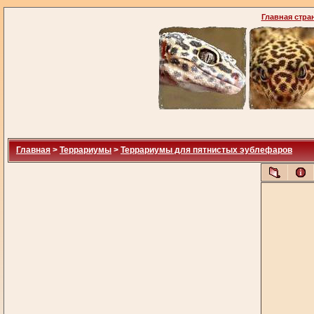
Главная стра
Главная
>
Террариумы
>
Террариумы для пятнистых эублефаров