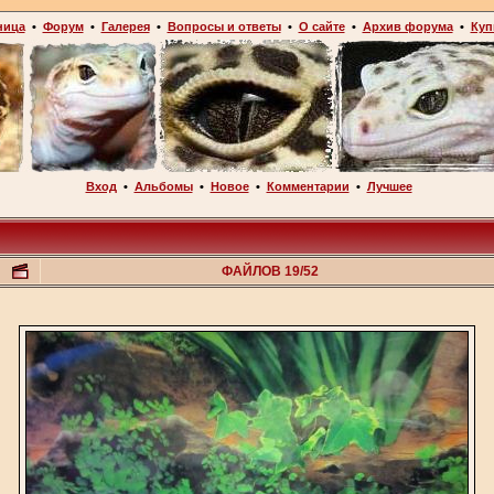
ница
•
Форум
•
Галерея
•
Вопросы и ответы
•
О сайте
•
Архив форума
•
Куп
Вход
•
Альбомы
•
Новое
•
Комментарии
•
Лучшее
ФАЙЛОВ 19/52