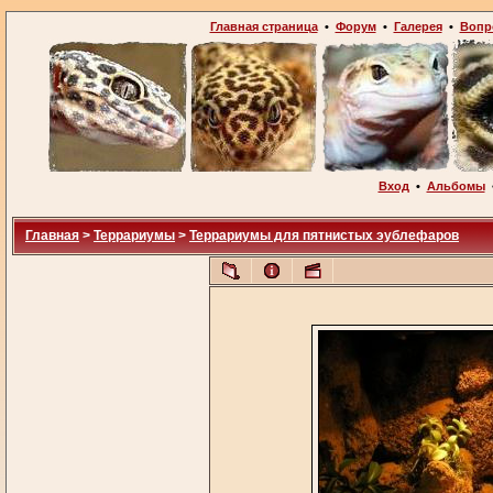
Главная страница
•
Форум
•
Галерея
•
Вопр
Вход
•
Альбомы
Главная
>
Террариумы
>
Террариумы для пятнистых эублефаров