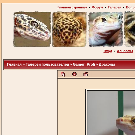
Главная страница
•
Форум
•
Галерея
•
Вопр
Вход
•
Альбомы
Главная
>
Галереи пользователей
>
Gamer_Profi
>
Драконы