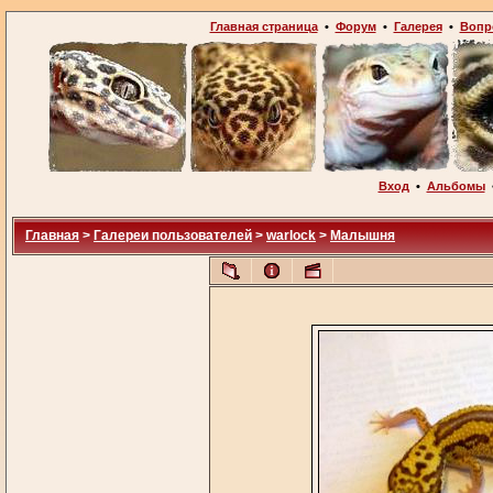
Главная страница
•
Форум
•
Галерея
•
Вопр
Вход
•
Альбомы
Главная
>
Галереи пользователей
>
warlock
>
Малышня