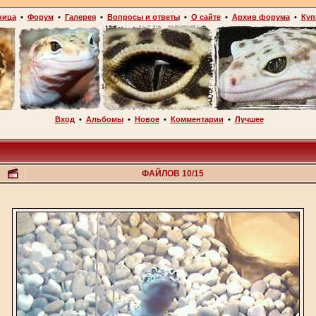
ница
•
Форум
•
Галерея
•
Вопросы и ответы
•
О сайте
•
Архив форума
•
Куп
Вход
•
Альбомы
•
Новое
•
Комментарии
•
Лучшее
ФАЙЛОВ 10/15