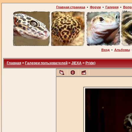
Главная страница
•
Форум
•
Галерея
•
Вопр
Вход
•
Альбомы
Главная
>
Галереи пользователей
>
JIEXA
>
Pride)