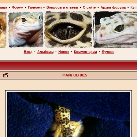
ница
•
Форум
•
Галерея
•
Вопросы и ответы
•
О сайте
•
Архив форума
•
Куп
Вход
•
Альбомы
•
Новое
•
Комментарии
•
Лучшее
ФАЙЛОВ 8/15