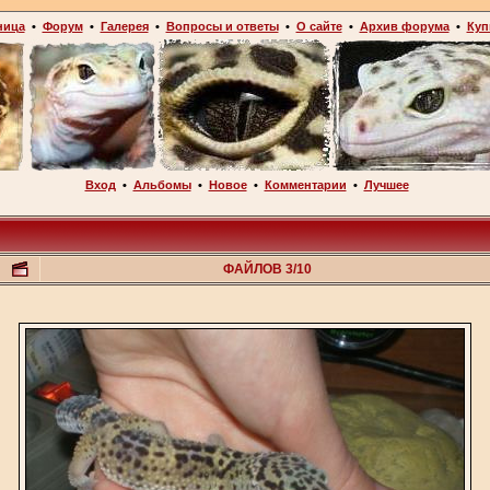
ница
•
Форум
•
Галерея
•
Вопросы и ответы
•
О сайте
•
Архив форума
•
Куп
Вход
•
Альбомы
•
Новое
•
Комментарии
•
Лучшее
ФАЙЛОВ 3/10