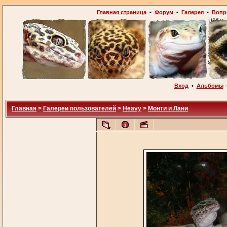
Главная страница
•
Форум
•
Галерея
•
Вопр
Вход
•
Альбомы
Главная
>
Галереи пользователей
>
Heavy
>
Монти и Лани