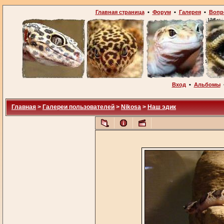
Главная страница
•
Форум
•
Галерея
•
Вопр
Вход
•
Альбомы
Главная
>
Галереи пользователей
>
Nikosa
>
Наш эдик