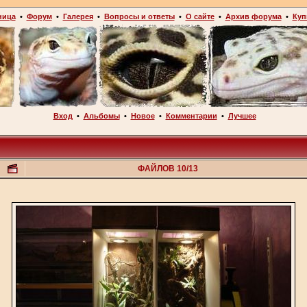
ница
•
Форум
•
Галерея
•
Вопросы и ответы
•
О сайте
•
Архив форума
•
Куп
Вход
•
Альбомы
•
Новое
•
Комментарии
•
Лучшее
ФАЙЛОВ 10/13