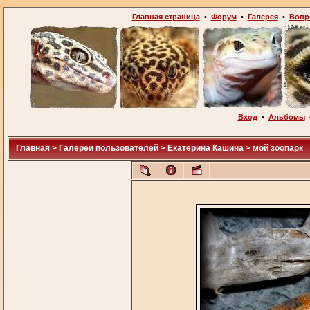
Главная страница
•
Форум
•
Галерея
•
Вопр
Вход
•
Альбомы
Главная
>
Галереи пользователей
>
Екатерина Кашина
>
мой зоопарк