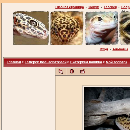
Главная страница
•
Форум
•
Галерея
•
Вопр
Вход
•
Альбомы
Главная
>
Галереи пользователей
>
Екатерина Кашина
>
мой зоопарк