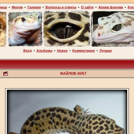
ница
•
Форум
•
Галерея
•
Вопросы и ответы
•
О сайте
•
Архив форума
•
Куп
Вход
•
Альбомы
•
Новое
•
Комментарии
•
Лучшее
ФАЙЛОВ 40/57