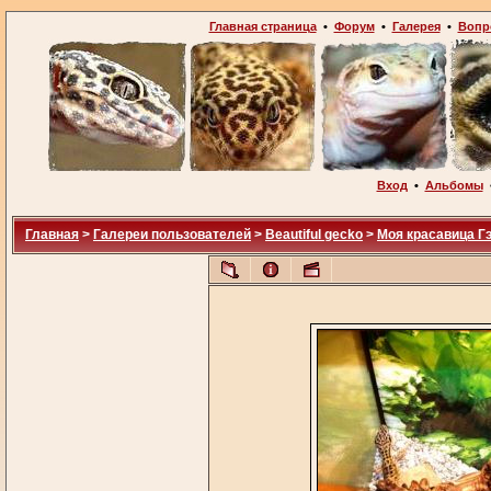
Главная страница
•
Форум
•
Галерея
•
Вопр
Вход
•
Альбомы
Главная
>
Галереи пользователей
>
Beautiful gecko
>
Моя красавица Гэ