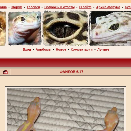
ница
•
Форум
•
Галерея
•
Вопросы и ответы
•
О сайте
•
Архив форума
•
Куп
Вход
•
Альбомы
•
Новое
•
Комментарии
•
Лучшее
ФАЙЛОВ 6/17