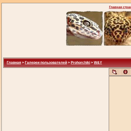
Главная стра
Главная
>
Галереи пользователей
>
Prohorchiki
>
W&Y