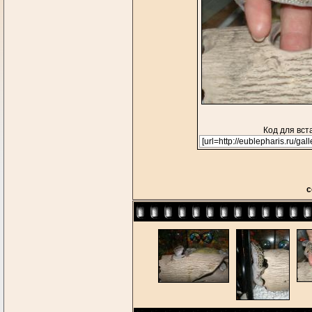
Код для вст
с