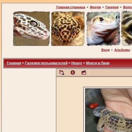
Главная страница
•
Форум
•
Галерея
•
Вопр
Вход
•
Альбомы
Главная
>
Галереи пользователей
>
Heavy
>
Монти и Лани