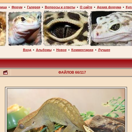
ница
•
Форум
•
Галерея
•
Вопросы и ответы
•
О сайте
•
Архив форума
•
Куп
Вход
•
Альбомы
•
Новое
•
Комментарии
•
Лучшее
ФАЙЛОВ 66/117