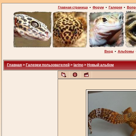
Главная страница
•
Форум
•
Галерея
•
Вопр
Вход
•
Альбомы
Главная
>
Галереи пользователей
>
larino
>
Новый альбом