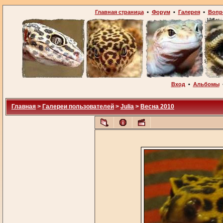
Главная страница
•
Форум
•
Галерея
•
Вопр
Вход
•
Альбомы
Главная
>
Галереи пользователей
>
Julia
>
Весна 2010