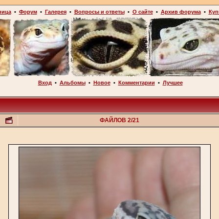
ница
•
Форум
•
Галерея
•
Вопросы и ответы
•
О сайте
•
Архив форума
•
Куп
Вход
•
Альбомы
•
Новое
•
Комментарии
•
Лучшее
ФАЙЛОВ 2/21