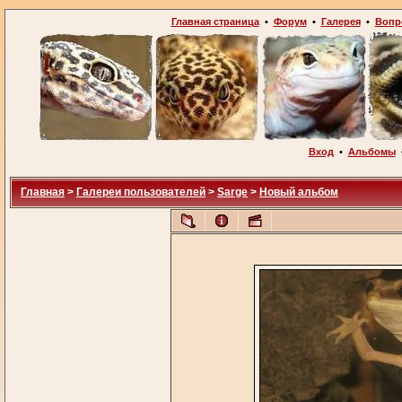
Главная страница
•
Форум
•
Галерея
•
Вопр
Вход
•
Альбомы
Главная
>
Галереи пользователей
>
Sarge
>
Новый альбом