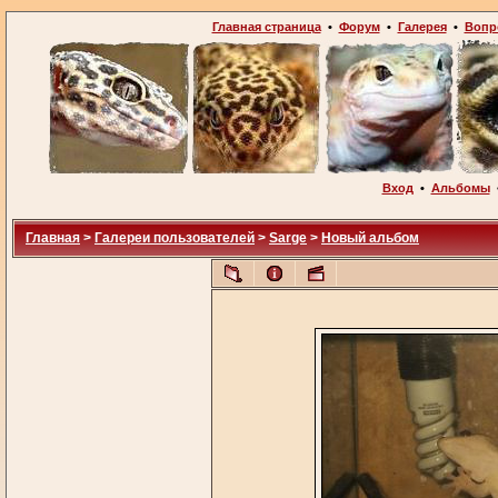
Главная страница
•
Форум
•
Галерея
•
Вопр
Вход
•
Альбомы
Главная
>
Галереи пользователей
>
Sarge
>
Новый альбом