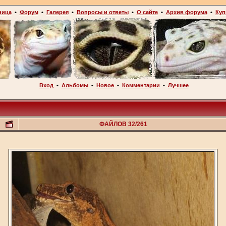
ница
•
Форум
•
Галерея
•
Вопросы и ответы
•
О сайте
•
Архив форума
•
Куп
Вход
•
Альбомы
•
Новое
•
Комментарии
•
Лучшее
ФАЙЛОВ 32/261