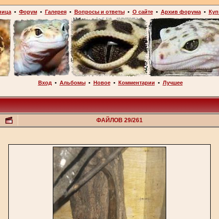
ница
•
Форум
•
Галерея
•
Вопросы и ответы
•
О сайте
•
Архив форума
•
Куп
Вход
•
Альбомы
•
Новое
•
Комментарии
•
Лучшее
ФАЙЛОВ 29/261